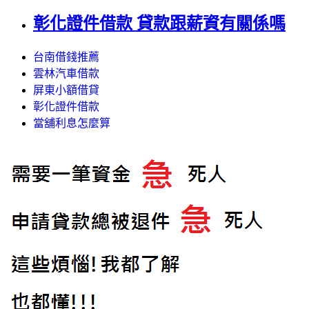
彰化證件借款 貸款跟薪資有關係嗎
台南借錢推薦
雲林汽車借款
屏東小額借貸
彰化證件借款
當舖利息怎麼算